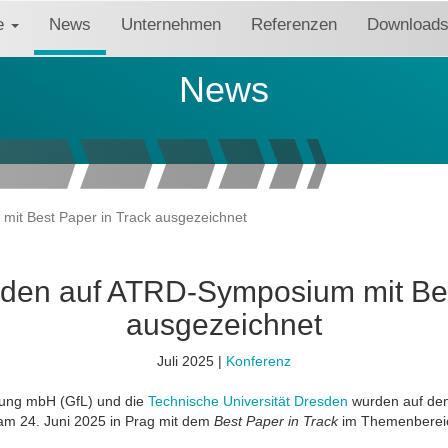
re
News
Unternehmen
Referenzen
Download
News
it Best Paper in Track ausgezeichnet
den auf ATRD-Symposium mit Bes
ausgezeichnet
Juli 2025 |
Konferenz
chung mbH (GfL) und die
Technische Universität Dresden
wurden auf d
m 24. Juni 2025 in Prag mit dem
Best Paper in Track
im Themenbereich